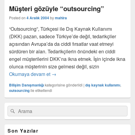
Müşteri gözüyle “outsourcing”
Posted on
4 Aralık 2004
by
mahira
“Outsourcing”, Türkçesi ile Dış Kaynak Kullanımı
(DKK) pazarı, sadece Türkiye’de değil, tedarikçiler
açısından Avrupa’da da ciddi fırsatlar vaat etmeyi
sürdüren bir alan. Tedarikçilerin önündeki en ciddi
engel müşterilerini DKK’na ikna etmek. İşin içinde ikna
olunca müşterinin size gelmesi değil, sizin
Müşteri gözüyle “outsourcing”
Okumaya devam et
→
Bilişim Danışmanlığı
kategorisine gönderildi
|
dış kaynak kullanımı
,
outsourcing
ile etiketlendi
Birincil
Search
Ara
yan
for:
bar
eklenti
bölgesi
Son Yazılar