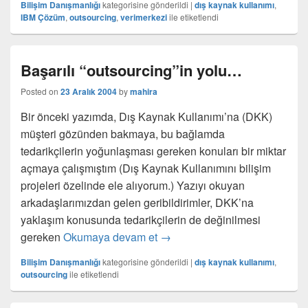
Bilişim Danışmanlığı
kategorisine gönderildi
|
dış kaynak kullanımı
,
IBM Çözüm
,
outsourcing
,
verimerkezi
ile etiketlendi
Başarılı “outsourcing”in yolu…
Posted on
23 Aralık 2004
by
mahira
Bir önceki yazımda, Dış Kaynak Kullanımı’na (DKK)
müşteri gözünden bakmaya, bu bağlamda
tedarikçilerin yoğunlaşması gereken konuları bir miktar
açmaya çalışmıştım (Dış Kaynak Kullanımını bilişim
projeleri özelinde ele alıyorum.) Yazıyı okuyan
arkadaşlarımızdan gelen geribildirimler, DKK’na
yaklaşım konusunda tedarikçilerin de değinilmesi
Başarılı “outsourcing”in yolu…
gereken
Okumaya devam et
→
Bilişim Danışmanlığı
kategorisine gönderildi
|
dış kaynak kullanımı
,
outsourcing
ile etiketlendi