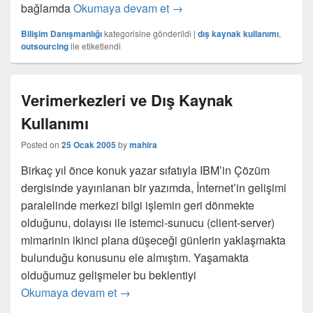
Hedef odaklı tedarikçi yönet
bağlamda
Okumaya devam et
→
Bilişim Danışmanlığı
kategorisine gönderildi
|
dış kaynak kullanımı
,
outsourcing
ile etiketlendi
Verimerkezleri ve Dış Kaynak
Kullanımı
Posted on
25 Ocak 2005
by
mahira
Birkaç yıl önce konuk yazar sıfatıyla IBM’in Çözüm
dergisinde yayınlanan bir yazımda, İnternet’in gelişimi
paralelinde merkezi bilgi işlemin geri dönmekte
olduğunu, dolayısı ile istemci-sunucu (client-server)
mimarinin ikinci plana düşeceği günlerin yaklaşmakta
bulunduğu konusunu ele almıştım. Yaşamakta
olduğumuz gelişmeler bu beklentiyi
Verimerkezleri ve Dış Kaynak Kullanım
Okumaya devam et
→