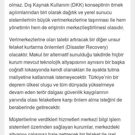
olmaz. Dış Kaynak Kullanım (DKK) konseptinin örnek
açılımlarından biri olarak dağıtık ve yerel sunucu
sistemlerinin büyük verimerkezlerine taşınması ile hem
yönetimin hem de erişimin merkezileştirilmesi olasıdır.
Verimerkezlerine olan talebi artıracak bir diğer unsur
felaket kurtarma önlemleri (Disaster Recovery)
olacaktır. Makul bir alternatif sunulduğu takdirde hiçbir
kurum mevcut teknolojik altyapısının aynısını bir başka
coğrafi lokasyonda kendi olanakları ile ayakta tutma
maliyetine katlanmak istemeyecektir. Türkiye’nin bir
deprem ülkesi oluşu ve tüm dünyada yükselmeye
devam eden terör dalgası güvenlik kaygılarının
yanında olası felaketlere karşı önlem alma isteğini de
beraberinde getirecektir.
Müşterilerine verdikleri hizmetleri merkezi bilgi işlem
sistemleri üzerinden sağlayan kurumlar, merkezdeki
altyapıyı çalışmaz hale getirecek bir felaket ile (sel,