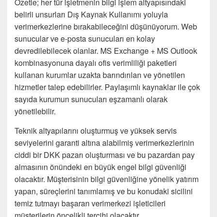
Özetle; her tür işletmenin bilgi işlem altyapısındaki
belirli unsurları Dış Kaynak Kullanımı yoluyla
verimerkezlerine bırakabileceğini düşünüyorum. Web
sunucular ve e-posta sunucuları en kolay
devredilebilecek olanlar. MS Exchange + MS Outlook
kombinasyonuna dayalı ofis verimliliği paketleri
kullanan kurumlar uzakta barındırılan ve yönetilen
hizmetler talep edebilirler. Paylaşımlı kaynaklar ile çok
sayıda kurumun sunucuları eşzamanlı olarak
yönetilebilir.
Teknik altyapılarını oluşturmuş ve yüksek servis
seviyelerini garanti altına alabilmiş verimerkezlerinin
ciddi bir DKK pazarı oluşturması ve bu pazardan pay
almasının önündeki en büyük engel bilgi güvenliği
olacaktır. Müşterisinin bilgi güvenliğine yönelik yatırım
yapan, süreçlerini tanımlamış ve bu konudaki sicilini
temiz tutmayı başaran verimerkezi işleticileri
müşterilerin öncelikli tercihi olacaktır.