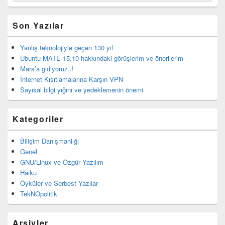
bar
eklenti
bölgesi
Son Yazılar
Yanlış teknolojiyle geçen 130 yıl
Ubuntu MATE 15.10 hakkındaki görüşlerim ve önerilerim
Mars’a gidiyoruz..!
İnternet Kısıtlamalarına Karşın VPN
Sayısal bilgi yığını ve yedeklemenin önemi
Kategoriler
Bilişim Danışmanlığı
Genel
GNU/Linux ve Özgür Yazılım
Haiku
Öyküler ve Serbest Yazılar
TekNOpolitik
Arşivler