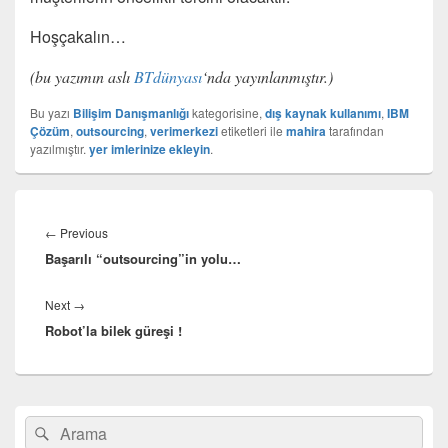
Hoşçakalın…
(bu yazımın aslı
BTdünyası
‘nda yayınlanmıştır.)
Bu yazı
Bilişim Danışmanlığı
kategorisine,
dış kaynak kullanımı
,
IBM
Çözüm
,
outsourcing
,
verimerkezi
etiketleri ile
mahira
tarafından
yazılmıştır.
yer imlerinize ekleyin
.
Yazı
gezinmesi
Previous
←
Previous
Başarılı “outsourcing”in yolu…
post:
Next
Next
→
Robot’la bilek güreşi !
post:
Birincil
Search
Ara
yan
for: