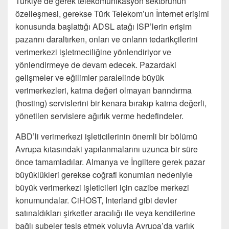
Türkiye’de gerek telekomünikasyon sektörünün
özelleşmesi, gerekse Türk Telekom’un İnternet erişimi
konusunda başlattığı ADSL atağı ISP’lerin erişim
pazarını daraltırken, onları ve onların tedarikçilerini
verimerkezi işletmeciliğine yönlendiriyor ve
yönlendirmeye de devam edecek. Pazardaki
gelişmeler ve eğilimler paralelinde büyük
verimerkezleri, katma değeri olmayan barındırma
(hosting) servislerini bir kenara bırakıp katma değerli,
yönetilen servislere ağırlık verme hedefindeler.
ABD’li verimerkezi işleticilerinin önemli bir bölümü
Avrupa kıtasındaki yapılanmalarını uzunca bir süre
önce tamamladılar. Almanya ve İngiltere gerek pazar
büyüklükleri gerekse coğrafi konumları nedeniyle
büyük verimerkezi işleticileri için cazibe merkezi
konumundalar. CiHOST, Interland gibi devler
satınaldıkları şirketler aracılığı ile veya kendilerine
bağlı şubeler tesis etmek yoluyla Avrupa’da varlık