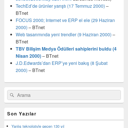
TechEd’de ürünler yarıştı (17 Temmuz 2000)
–
BTnet
FOCUS 2000; Internet ve ERP el ele (29 Haziran
2000)
– BTnet
Web tasarımında yeni trendler (9 Haziran 2000)
–
BTnet
TBV Bilişim Medya Ödülleri sahiplerini buldu (4
Nisan 2000)
– BTnet
J.D.Edwards’dan ERP’ye yeni bakış (8 Şubat
2000)
– BTnet
Birincil
Search
Ara
yan
for:
bar
eklenti
bölgesi
Son Yazılar
Yanlış teknolojiyle geçen 130 yıl