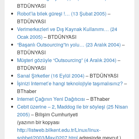
BTDÜNYASI
Robot’la bilek güreşi !… (13 Şubat 2005)
–
BTDÜNYASI
Verimerkezleri ve Dış Kaynak Kullanımı… (24
Ocak 2005)
– BTDÜNYASI
“Başarılı Outsourcing”in yolu… (23 Aralık 2004)
–
BTDÜNYASI
Müşteri gözüyle “Outsourcing” (4 Aralık 2004)
–
BTDÜNYASI
Sanal Şirketler (16 Eylül 2004)
– BTDÜNYASI
İşinizi Internet’e hangi teknolojiyle taşımalısınız?
–
BThaber
Internet Çağının Yeni Dağıtıcısı
– BThaber
Cebit üzerine – 2, Maddog ile bir söyleşi (25 Nisan
2005)
– Bilişim Cumhuriyeti
(yazının bir kopyası
http://listweb.bilkent.edu.tr/Linux/linux-
sohbet/2003/May/0207.html
adresinde mevcut.)