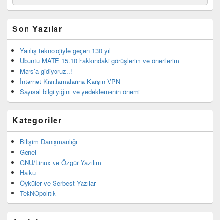
for:
bar
eklenti
bölgesi
Son Yazılar
Yanlış teknolojiyle geçen 130 yıl
Ubuntu MATE 15.10 hakkındaki görüşlerim ve önerilerim
Mars’a gidiyoruz..!
İnternet Kısıtlamalarına Karşın VPN
Sayısal bilgi yığını ve yedeklemenin önemi
Kategoriler
Bilişim Danışmanlığı
Genel
GNU/Linux ve Özgür Yazılım
Haiku
Öyküler ve Serbest Yazılar
TekNOpolitik