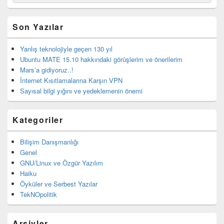
for:
bar
eklenti
bölgesi
Son Yazılar
Yanlış teknolojiyle geçen 130 yıl
Ubuntu MATE 15.10 hakkındaki görüşlerim ve önerilerim
Mars’a gidiyoruz..!
İnternet Kısıtlamalarına Karşın VPN
Sayısal bilgi yığını ve yedeklemenin önemi
Kategoriler
Bilişim Danışmanlığı
Genel
GNU/Linux ve Özgür Yazılım
Haiku
Öyküler ve Serbest Yazılar
TekNOpolitik
Arşivler