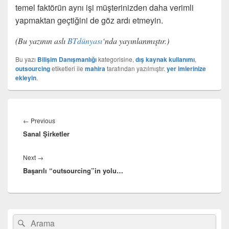
temel faktörün aynı işi müşterinizden daha verimli
yapmaktan geçtiğini de göz ardı etmeyin.
(Bu yazının aslı
BTdünyası
‘nda yayınlanmıştır.)
Bu yazı
Bilişim Danışmanlığı
kategorisine,
dış kaynak kullanımı
,
outsourcing
etiketleri ile
mahira
tarafından yazılmıştır.
yer imlerinize
ekleyin
.
Yazı
gezinmesi
Previous
←
Previous
Sanal Şirketler
post:
Next
Next
→
Başarılı “outsourcing”in yolu…
post:
Birincil
Search
Ara
yan