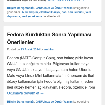
Bilişim Danışmanlığı
,
GNU/Linux ve Özgür Yazılım
kategorisine
gönderildi
|
bulut bilişim
,
elektronik arşiv
,
nas
,
san
,
sunucu
,
veri
depolama
,
veri yedekleme
ile etiketlendi
Fedora Kurduktan Sonra Yapılması
Önerilenler
Posted on
23 Aralık 2014
by
mahira
Fedora (MATE-Compiz Spin), son birkaç yıldır favori
GNU/Linux dağıtımım oldu. Bilgisayar kullanmaya
veya GNU/Linux’a yeni başlayanlara halen Ubuntu
Mate veya Linux Mint kullanmalarını önersem de ileri
düzey kullanıcılar için Fedora biçilmiş kaftan (neden
ileri düzey hemen açıklayayım. Fedora, özellikle .rpm
Fedora Kurduktan Sonra Yapılması Öne
Okumaya devam et
→
Bilişim Danışmanlığı
,
GNU/Linux ve Özgür Yazılım
kategorisine