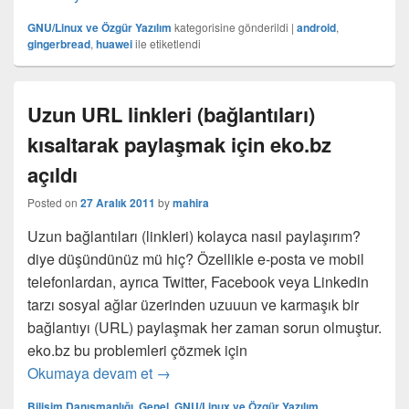
GNU/Linux ve Özgür Yazılım
kategorisine gönderildi
|
android
,
gingerbread
,
huawei
ile etiketlendi
Uzun URL linkleri (bağlantıları)
kısaltarak paylaşmak için eko.bz
açıldı
Posted on
27 Aralık 2011
by
mahira
Uzun bağlantıları (linkleri) kolayca nasıl paylaşırım?
diye düşündünüz mü hiç? Özellikle e-posta ve mobil
telefonlardan, ayrıca Twitter, Facebook veya Linkedin
tarzı sosyal ağlar üzerinden uzuuun ve karmaşık bir
bağlantıyı (URL) paylaşmak her zaman sorun olmuştur.
eko.bz bu problemleri çözmek için
Uzun URL linkleri (bağlantıları) kısalta
Okumaya devam et
→
Bilişim Danışmanlığı
,
Genel
,
GNU/Linux ve Özgür Yazılım