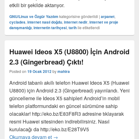
etkili bir şekilde aktarıyor.
GNU/Linux ve Özgür Yazılım
kategorisine gönderildi
|
arpanet
,
cyclades
,
internet nasıl doğdu
,
internet nedir
,
internet ve proje
danışmanlığı
,
internetin tarihçesi
,
tarih
ile etiketlendi
Huawei Ideos X5 (U8800) İçin Android
2.3 (Gingerbread) Çıktı!
Posted on
19 Ocak 2012
by
mahira
Android tabanlı akıllı telefon Huawei Ideos X5 (Huawei
U8800) için Android 2.3 (Gingerbread) yayınlandı. Yeni
güncelleme ile Ideos X5 sahipleri Android’in mobil
telefon platformundaki en güncel sürümüne sahip
olacaklar! http://eko.bz/E83F8R3 adresine tıklayarak
resmi Huawei sitesinden indirebilirsiniz. Nasıl
kurulacağı da http://eko.bz/E28T9V5
Huawei Ideos X5 (U8800) İçin Android 2
Okumaya devam et
→