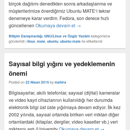
birçok dağıtımı denedikten sonra arkadaşlarıma ve
müşterilerimize önerdiğimiz Ubuntu MATE‘i tekrar
denemeye karar verdim. Fedora, son derece hızlı
Ubuntu MATE 15.10 hakkın
güncellenen
Okumaya devam et
→
Bilişim Danışmanlığı
,
GNU/Linux ve Özgür Yazılım
kategorisine
gönderildi
|
linux
,
mate
,
ubuntu
,
ubuntu mate
ile etiketlendi
Sayısal bilgi yığını ve yedeklemenin
önemi
Posted on
22 Nisan 2015
by
mahira
Bilgisayarlar, akıllı telefonlar, sayısal (dijital) kameralar
ve video kayıt cihazlarının kullanıldığı her durumda
elektronik bilgi üst üste yığılmaya devam ediyor. İlk kez
2002 yılında, sayısal ortamda biriken veri miktarı diğer
ortamlardaki (kitaplar, dergiler, video kasetler vb.) veri
Sayısal bilgi 
miktarını aştı (University
Okumaya devam et
→