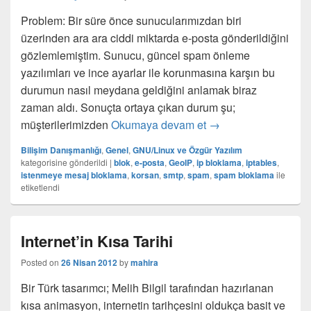
Problem: Bir süre önce sunucularımızdan biri
üzerinden ara ara ciddi miktarda e-posta gönderildiğini
gözlemlemiştim. Sunucu, güncel spam önleme
yazılımları ve ince ayarlar ile korunmasına karşın bu
durumun nasıl meydana geldiğini anlamak biraz
zaman aldı. Sonuçta ortaya çıkan durum şu;
E-posta sunucuları i
müşterilerimizden
Okumaya devam et
→
Bilişim Danışmanlığı
,
Genel
,
GNU/Linux ve Özgür Yazılım
kategorisine gönderildi
|
blok
,
e-posta
,
GeoIP
,
ip bloklama
,
iptables
,
istenmeye mesaj bloklama
,
korsan
,
smtp
,
spam
,
spam bloklama
ile
etiketlendi
Internet’in Kısa Tarihi
Posted on
26 Nisan 2012
by
mahira
Bir Türk tasarımcı; Melih Bilgil tarafından hazırlanan
kısa animasyon, internetin tarihçesini oldukça basit ve