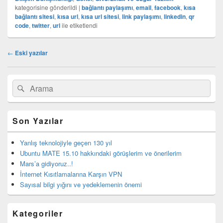
kategorisine gönderildi
|
bağlantı paylaşımı
,
email
,
facebook
,
kısa
bağlantı sitesi
,
kısa url
,
kısa url sitesi
,
link paylaşımı
,
linkedin
,
qr
code
,
twitter
,
url
ile etiketlendi
Yazı
←
Eski yazılar
dolaşımı
Birincil
Search
Ara
yan
for:
bar
eklenti
bölgesi
Son Yazılar
Yanlış teknolojiyle geçen 130 yıl
Ubuntu MATE 15.10 hakkındaki görüşlerim ve önerilerim
Mars’a gidiyoruz..!
İnternet Kısıtlamalarına Karşın VPN
Sayısal bilgi yığını ve yedeklemenin önemi
Kategoriler