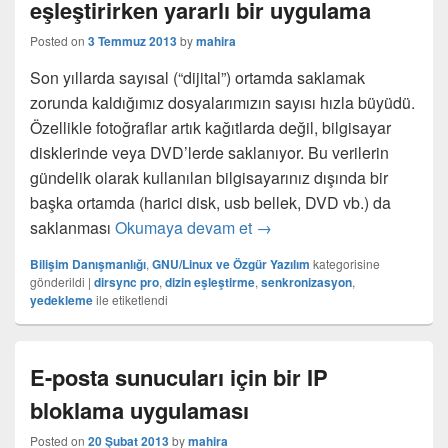
eşleştirirken yararlı bir uygulama
Posted on
3 Temmuz 2013
by
mahira
Son yıllarda sayısal (“dijital”) ortamda saklamak
zorunda kaldığımız dosyalarımızın sayısı hızla büyüdü.
Özellikle fotoğraflar artık kağıtlarda değil, bilgisayar
disklerinde veya DVD’lerde saklanıyor. Bu verilerin
gündelik olarak kullanılan bilgisayarınız dışında bir
başka ortamda (harici disk, usb bellek, DVD vb.) da
Dosyalarınızı yedeklerken v
saklanması
Okumaya devam et
→
Bilişim Danışmanlığı
,
GNU/Linux ve Özgür Yazılım
kategorisine
gönderildi
|
dirsync pro
,
dizin eşleştirme
,
senkronizasyon
,
yedekleme
ile etiketlendi
E-posta sunucuları için bir IP
bloklama uygulaması
Posted on
20 Şubat 2013
by
mahira