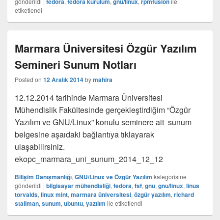
gönderildi
|
fedora
,
fedora kurulum
,
gnu/linux
,
rpmfusion
ile
etiketlendi
Marmara Üniversitesi Özgür Yazılım
Semineri Sunum Notları
Posted on
12 Aralık 2014
by
mahira
12.12.2014 tarihinde Marmara Üniversitesi
Mühendislik Fakültesinde gerçekleştirdiğim “Özgür
Yazılım ve GNU/Linux” konulu seminere ait sunum
belgesine aşaıdaki bağlantıya tıklayarak
ulaşabilirsiniz.
ekopc_marmara_uni_sunum_2014_12_12
Bilişim Danışmanlığı
,
GNU/Linux ve Özgür Yazılım
kategorisine
gönderildi
|
bilgisayar mühendisliği
,
fedora
,
fsf
,
gnu
,
gnu/linux
,
linus
torvalds
,
linux mint
,
marmara üniversitesi
,
özgür yazılım
,
richard
stallman
,
sunum
,
ubuntu
,
yazılım
ile etiketlendi