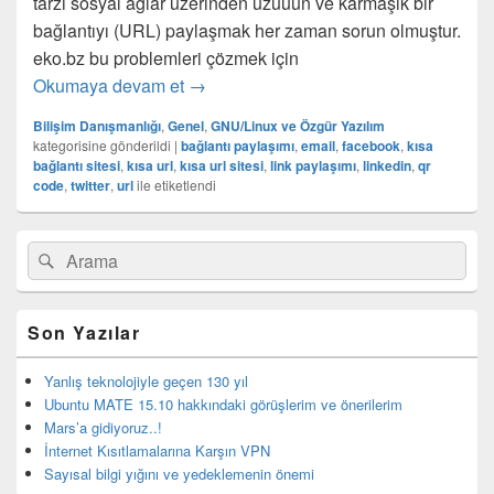
tarzı sosyal ağlar üzerinden uzuuun ve karmaşık bir
bağlantıyı (URL) paylaşmak her zaman sorun olmuştur.
eko.bz bu problemleri çözmek için
Uzun URL linkleri (bağlantıları) kısalta
Okumaya devam et
→
Bilişim Danışmanlığı
,
Genel
,
GNU/Linux ve Özgür Yazılım
kategorisine gönderildi
|
bağlantı paylaşımı
,
email
,
facebook
,
kısa
bağlantı sitesi
,
kısa url
,
kısa url sitesi
,
link paylaşımı
,
linkedin
,
qr
code
,
twitter
,
url
ile etiketlendi
Birincil
Search
Ara
yan
for:
bar
eklenti
bölgesi
Son Yazılar
Yanlış teknolojiyle geçen 130 yıl
Ubuntu MATE 15.10 hakkındaki görüşlerim ve önerilerim
Mars’a gidiyoruz..!
İnternet Kısıtlamalarına Karşın VPN
Sayısal bilgi yığını ve yedeklemenin önemi