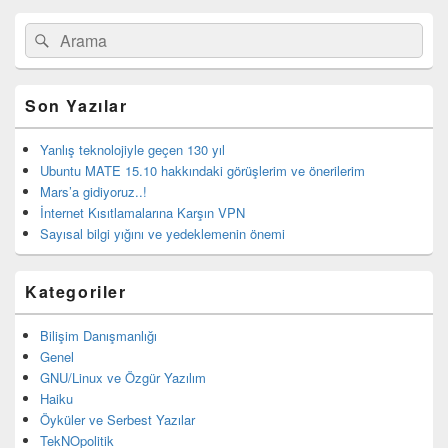
Birincil
Search
Ara
yan
for:
bar
eklenti
bölgesi
Son Yazılar
Yanlış teknolojiyle geçen 130 yıl
Ubuntu MATE 15.10 hakkındaki görüşlerim ve önerilerim
Mars’a gidiyoruz..!
İnternet Kısıtlamalarına Karşın VPN
Sayısal bilgi yığını ve yedeklemenin önemi
Kategoriler
Bilişim Danışmanlığı
Genel
GNU/Linux ve Özgür Yazılım
Haiku
Öyküler ve Serbest Yazılar
TekNOpolitik