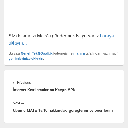
Siz de adınızı Mars’a göndermek istiyorsanız
buraya
tıklayın…
Bu yazı
Genel
,
TekNOpolitik
kategorisine
mahira
tarafından yazılmıştır.
yer imlerinize ekleyin
.
Yazı
gezinmesi
Previous
←
Previous
İnternet Kısıtlamalarına Karşın VPN
post:
Next
Next
→
Ubuntu MATE 15.10 hakkındaki görüşlerim ve önerilerim
post: