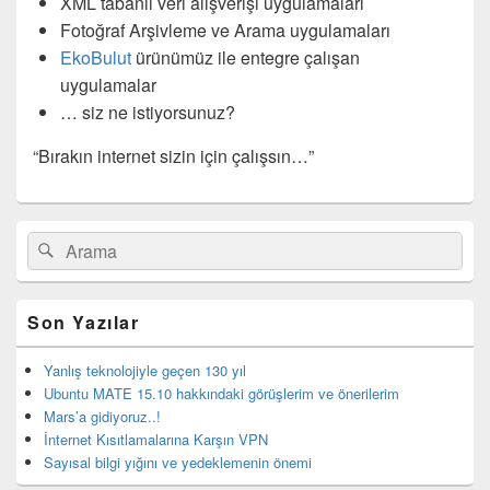
XML tabanlı veri alışverişi uygulamaları
Fotoğraf Arşivleme ve Arama uygulamaları
EkoBulut
ürünümüz ile entegre çalışan
uygulamalar
… siz ne istiyorsunuz?
“Bırakın internet sizin için çalışsın…”
Birincil
Search
Ara
yan
for:
bar
eklenti
bölgesi
Son Yazılar
Yanlış teknolojiyle geçen 130 yıl
Ubuntu MATE 15.10 hakkındaki görüşlerim ve önerilerim
Mars’a gidiyoruz..!
İnternet Kısıtlamalarına Karşın VPN
Sayısal bilgi yığını ve yedeklemenin önemi