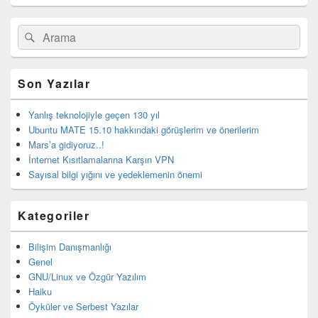
Birincil
Search
Ara
yan
for:
bar
eklenti
bölgesi
Son Yazılar
Yanlış teknolojiyle geçen 130 yıl
Ubuntu MATE 15.10 hakkındaki görüşlerim ve önerilerim
Mars’a gidiyoruz..!
İnternet Kısıtlamalarına Karşın VPN
Sayısal bilgi yığını ve yedeklemenin önemi
Kategoriler
Bilişim Danışmanlığı
Genel
GNU/Linux ve Özgür Yazılım
Haiku
Öyküler ve Serbest Yazılar