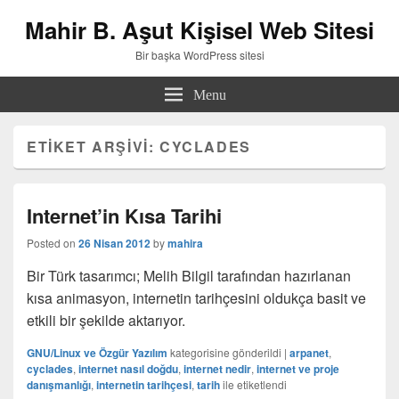
Mahir B. Aşut Kişisel Web Sitesi
Bir başka WordPress sitesi
Menu
ETIKET ARŞIVI:
CYCLADES
Internet’in Kısa Tarihi
Posted on
26 Nisan 2012
by
mahira
Bir Türk tasarımcı; Melih Bilgil tarafından hazırlanan
kısa animasyon, internetin tarihçesini oldukça basit ve
etkili bir şekilde aktarıyor.
GNU/Linux ve Özgür Yazılım
kategorisine gönderildi
|
arpanet
,
cyclades
,
internet nasıl doğdu
,
internet nedir
,
internet ve proje
danışmanlığı
,
internetin tarihçesi
,
tarih
ile etiketlendi