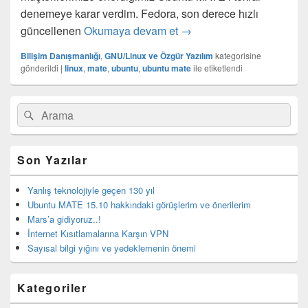
denemeye karar verdim. Fedora, son derece hızlı
Ubuntu MATE 15.10 hakkın
güncellenen
Okumaya devam et
→
Bilişim Danışmanlığı
,
GNU/Linux ve Özgür Yazılım
kategorisine
gönderildi
|
linux
,
mate
,
ubuntu
,
ubuntu mate
ile etiketlendi
Birincil
Search
Ara
yan
for:
bar
eklenti
bölgesi
Son Yazılar
Yanlış teknolojiyle geçen 130 yıl
Ubuntu MATE 15.10 hakkındaki görüşlerim ve önerilerim
Mars’a gidiyoruz..!
İnternet Kısıtlamalarına Karşın VPN
Sayısal bilgi yığını ve yedeklemenin önemi
Kategoriler