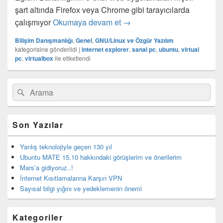
şart altında Firefox veya Chrome gibi tarayıcılarda
Ubuntu altında Microsoft Int
çalışmıyor
Okumaya devam et
→
Bilişim Danışmanlığı
,
Genel
,
GNU/Linux ve Özgür Yazılım
kategorisine gönderildi
|
internet explorer
,
sanal pc
,
ubuntu
,
virtual
pc
,
virtualbox
ile etiketlendi
Birincil
Search
Ara
yan
for:
bar
eklenti
bölgesi
Son Yazılar
Yanlış teknolojiyle geçen 130 yıl
Ubuntu MATE 15.10 hakkındaki görüşlerim ve önerilerim
Mars’a gidiyoruz..!
İnternet Kısıtlamalarına Karşın VPN
Sayısal bilgi yığını ve yedeklemenin önemi
Kategoriler