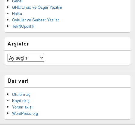
Genel
GNU/Linux ve Özgür Yazılım
Haiku
Öyküler ve Serbest Yazılar
TekNOpolitik
Arşivler
Arşivler
Üst veri
Oturum aç
Kayıt akışı
Yorum akışı
WordPress.org