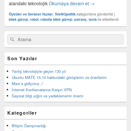
Robot’la bilek güreşi
alandaki teknolojik
Okumaya devam et
→
Öyküler ve Serbest Yazılar
,
TekNOpolitik
kategorisine gönderildi
|
bilek güreşi
,
robot
,
robotla bilek güreşi
,
satranç
,
tavla
ile etiketlendi
Birincil
Search
Ara
yan
for:
bar
eklenti
bölgesi
Son Yazılar
Yanlış teknolojiyle geçen 130 yıl
Ubuntu MATE 15.10 hakkındaki görüşlerim ve önerilerim
Mars’a gidiyoruz..!
İnternet Kısıtlamalarına Karşın VPN
Sayısal bilgi yığını ve yedeklemenin önemi
Kategoriler
Bilişim Danışmanlığı