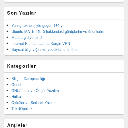
eklenti
bölgesi
Son Yazılar
Yanlış teknolojiyle geçen 130 yıl
Ubuntu MATE 15.10 hakkındaki görüşlerim ve önerilerim
Mars’a gidiyoruz..!
İnternet Kısıtlamalarına Karşın VPN
Sayısal bilgi yığını ve yedeklemenin önemi
Kategoriler
Bilişim Danışmanlığı
Genel
GNU/Linux ve Özgür Yazılım
Haiku
Öyküler ve Serbest Yazılar
TekNOpolitik
Arşivler