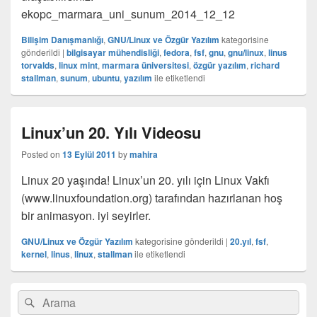
ekopc_marmara_uni_sunum_2014_12_12
Bilişim Danışmanlığı
,
GNU/Linux ve Özgür Yazılım
kategorisine
gönderildi
|
bilgisayar mühendisliği
,
fedora
,
fsf
,
gnu
,
gnu/linux
,
linus
torvalds
,
linux mint
,
marmara üniversitesi
,
özgür yazılım
,
richard
stallman
,
sunum
,
ubuntu
,
yazılım
ile etiketlendi
Linux’un 20. Yılı Videosu
Posted on
13 Eylül 2011
by
mahira
Linux 20 yaşında! Linux’un 20. yılı için Linux Vakfı
(www.linuxfoundation.org) tarafından hazırlanan hoş
bir animasyon. iyi seyirler.
GNU/Linux ve Özgür Yazılım
kategorisine gönderildi
|
20.yıl
,
fsf
,
kernel
,
linus
,
linux
,
stallman
ile etiketlendi
Birincil
Search
Ara
yan
for:
bar