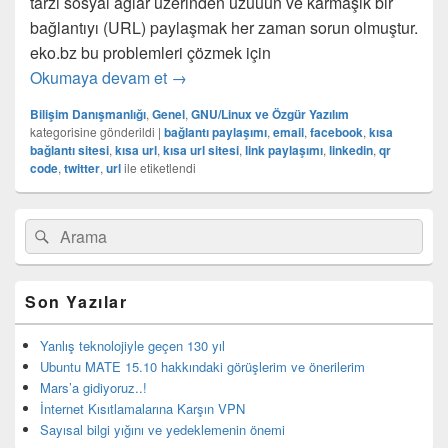
tarzı sosyal ağlar üzerinden uzuuun ve karmaşık bir
bağlantıyı (URL) paylaşmak her zaman sorun olmuştur.
eko.bz bu problemleri çözmek için
Uzun URL linkleri (bağlantıları) kısalta
Okumaya devam et
→
Bilişim Danışmanlığı
,
Genel
,
GNU/Linux ve Özgür Yazılım
kategorisine gönderildi
|
bağlantı paylaşımı
,
email
,
facebook
,
kısa
bağlantı sitesi
,
kısa url
,
kısa url sitesi
,
link paylaşımı
,
linkedin
,
qr
code
,
twitter
,
url
ile etiketlendi
Birincil
Search
Ara
yan
for:
bar
eklenti
bölgesi
Son Yazılar
Yanlış teknolojiyle geçen 130 yıl
Ubuntu MATE 15.10 hakkındaki görüşlerim ve önerilerim
Mars’a gidiyoruz..!
İnternet Kısıtlamalarına Karşın VPN
Sayısal bilgi yığını ve yedeklemenin önemi