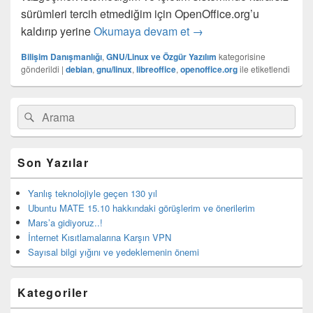
sürümleri tercih etmediğim için OpenOffice.org’u
Debian altında LibreOff
kaldırıp yerine
Okumaya devam et
→
Bilişim Danışmanlığı
,
GNU/Linux ve Özgür Yazılım
kategorisine
gönderildi
|
debian
,
gnu/linux
,
libreoffice
,
openoffice.org
ile etiketlendi
Birincil
Search
Ara
yan
for:
bar
eklenti
bölgesi
Son Yazılar
Yanlış teknolojiyle geçen 130 yıl
Ubuntu MATE 15.10 hakkındaki görüşlerim ve önerilerim
Mars’a gidiyoruz..!
İnternet Kısıtlamalarına Karşın VPN
Sayısal bilgi yığını ve yedeklemenin önemi
Kategoriler