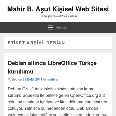
Mahir B. Aşut Kişisel Web Sitesi
Bir başka WordPress sitesi
Menu
ETIKET ARŞIVI:
DEBIAN
Debian altında LibreOffice Türkçe
kurulumu
Posted on
22 Eylül 2011
by
mahira
Debian GNU/Linux işletim sisteminin son kararlı
sürümü Squeeze ile birlikte gelen OpenOffice.org 3.2
ciddi bazı hatalar içeriyor ve kimi dökümanları açarken
çöküyor. Yalnızca bu nedenden ötürü Debian’dan
vazgeçmek istemediğim ve işletim sisteminde kararsız