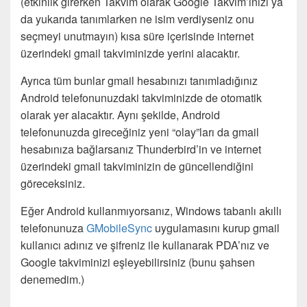
(etkinlik girerken Takvim olarak Google Takvim’inizi ya
da yukarıda tanımlarken ne isim verdiyseniz onu
seçmeyi unutmayın) kısa süre içerisinde internet
üzerindeki gmail takviminizde yerini alacaktır.
Ayrıca tüm bunlar gmail hesabınızı tanımladığınız
Android telefonunuzdaki takviminizde de otomatik
olarak yer alacaktır. Aynı şekilde, Android
telefonunuzda gireceğiniz yeni “olay”ları da gmail
hesabınıza bağlarsanız Thunderbird’in ve internet
üzerindeki gmail takviminizin de güncellendiğini
göreceksiniz.
Eğer Android kullanmıyorsanız, Windows tabanlı akıllı
telefonunuza
GMobileSync
uygulamasını kurup gmail
kullanıcı adınız ve şifreniz ile kullanarak PDA’nız ve
Google takviminizi eşleyebilirsiniz (bunu şahsen
denemedim.)