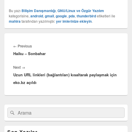
Bu yazı
Bilişim Danışmanlığı
,
GNU/Linux ve Özgür Yazılım
kategorisine,
android
,
gmail
,
google
,
pda
,
thunderbird
etiketleri ile
mahira
tarafından yazılmıştır.
yer imlerinize ekleyin
.
Yazı
gezinmesi
Previous
←
Previous
Haiku – Sonbahar
post:
Next
Next
→
Uzun URL linkleri (bağlantıları) kısaltarak paylaşmak için
post:
eko.bz açıldı
Birincil
Search
Ara
yan
for:
bar
eklenti
bölgesi
Son Yazılar