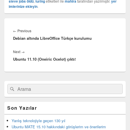
steve jobs öldü
,
turing
etiketleri ile
mahira
tarafından yazılmıştır.
yer
imlerinize ekleyin
.
Yazı
gezinmesi
Previous
←
Previous
Debian altında LibreOffice Türkçe kurulumu
post:
Next
Next
→
Ubuntu 11.10 (Oneiric Ocelot) çıktı!
post:
Birincil
Search
Ara
yan
for:
bar
eklenti
bölgesi
Son Yazılar
Yanlış teknolojiyle geçen 130 yıl
Ubuntu MATE 15.10 hakkındaki görüşlerim ve önerilerim