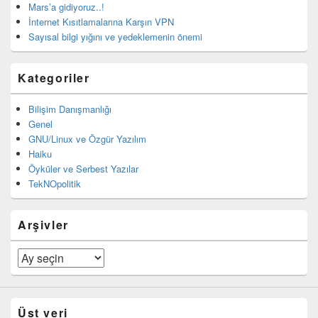
Mars’a gidiyoruz..!
İnternet Kısıtlamalarına Karşın VPN
Sayısal bilgi yığını ve yedeklemenin önemi
Kategoriler
Bilişim Danışmanlığı
Genel
GNU/Linux ve Özgür Yazılım
Haiku
Öyküler ve Serbest Yazılar
TekNOpolitik
Arşivler
Arşivler
Üst veri