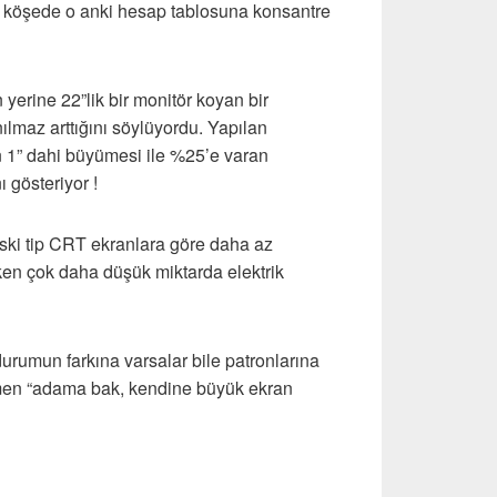
er köşede o anki hesap tablosuna konsantre
yerine 22”lik bir monitör koyan bir
lmaz arttığını söylüyordu. Yapılan
ın 1” dahi büyümesi ile %25’e varan
ı gösteriyor !
eski tip CRT ekranlara göre daha az
ırken çok daha düşük miktarda elektrik
 durumun farkına varsalar bile patronlarına
emen “adama bak, kendine büyük ekran