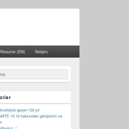
Resume (EN)
İletişim
zılar
eknolojiyle geçen 130 yıl
MATE 15.10 hakkındaki görüşlerim ve
im
idiyoruz..!