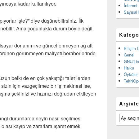
ıncaya kadar kullanılıyor.
İnternet
Sayısal 
ıyorlar işte?” diye düşünebilirsiniz. İlk
nebilir. Ama çoğunlukla durum böyle değil.
Katego
sayar donanımı ve güncellenmeyen ağ alt
Bilişim 
 görünen görünmeyen maliyeti beraberlerinde
Genel
GNU/Lin
Haiku
Öyküler 
üzün belki de en çok yakıştığı “alet”lerden
TekNOpo
, sizin için vazgeçilmez bir iş makinesi ise,
lışma şeklinizi ve hızınızı doğrudan etkileyen
Arşivle
Arşivler
angi durumlarda neyin nasıl seçilmesi
 olası kayıp ve zararlara işaret etmek