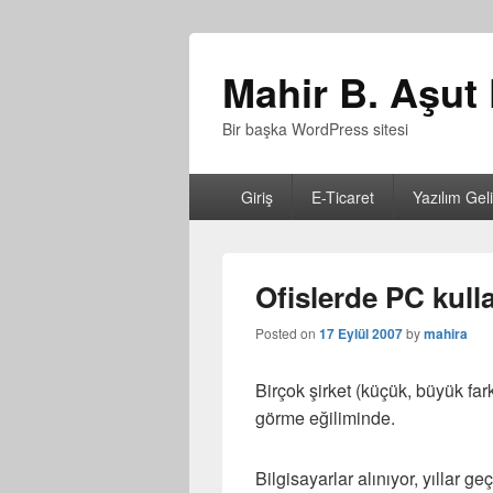
Mahir B. Aşut 
Bir başka WordPress sitesi
Birincil
Giriş
E-Ticaret
Yazılım Gel
menü
Ofislerde PC kulla
Posted on
17 Eylül 2007
by
mahira
Birçok şirket (küçük, büyük fark
görme eğiliminde.
Bilgisayarlar alınıyor, yıllar geç