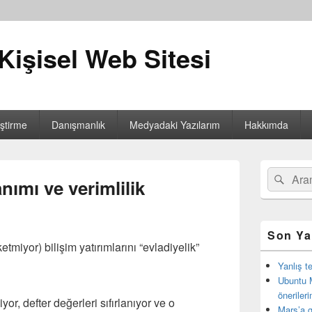
Kişisel Web Sitesi
iştirme
Danışmanlık
Medyadaki Yazılarım
Hakkımda
Birincil
Search
Ara
yan
nımı ve verimlilik
for:
bar
eklenti
bölgesi
Son Ya
etmiyor) bilişim yatırımlarını “evladiyelik”
Yanlış t
Ubuntu 
öneriler
iyor, defter değerleri sıfırlanıyor ve o
Mars’a g