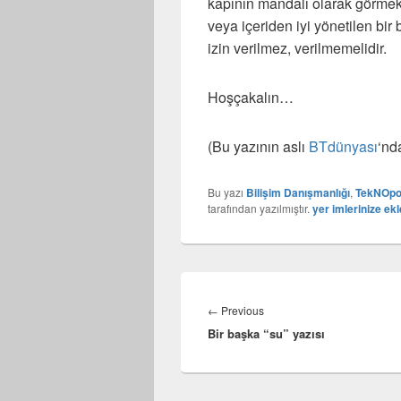
kapının mandalı olarak görmek
veya içeriden iyi yönetilen bir 
izin verilmez, verilmemelidir.
Hoşçakalın…
(Bu yazının aslı
BTdünyası
‘nd
Bu yazı
Bilişim Danışmanlığı
,
TekNOpol
tarafından yazılmıştır.
yer imlerinize ekl
Yazı
gezinmesi
Previous
←
Previous
Bir başka “su” yazısı
post: