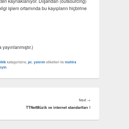
ten kaynaklanıyor. Dışarıdan (outsourcing)
bilgi işlem ortamında bu kayıpların hiçbirine
a yayınlanmıştır.)
itik
kategorisine,
pc
,
yatırım
etiketleri ile
mahira
eyin
.
Next
Next
→
TTNetMüzik ve internet standartları !
post: