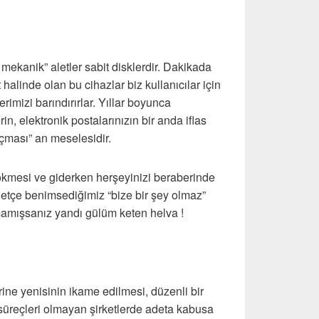
 mekanik” aletler sabit disklerdir. Dakikada
 halinde olan bu cihazlar biz kullanıcılar için
rimizi barındırırlar. Yıllar boyunca
rin, elektronik postalarınızın bir anda iflas
“uçması” an meselesidir.
n çökmesi ve giderken herşeyinizi beraberinde
illetçe benimsediğimiz “bize bir şey olmaz”
amışsanız yandı gülüm keten helva !
rine yenisinin ikame edilmesi, düzenli bir
ı süreçleri olmayan şirketlerde adeta kabusa