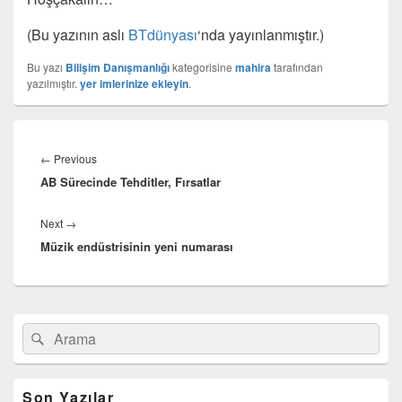
(Bu yazının aslı
BTdünyası
‘nda yayınlanmıştır.)
Bu yazı
Bilişim Danışmanlığı
kategorisine
mahira
tarafından
yazılmıştır.
yer imlerinize ekleyin
.
Yazı
gezinmesi
Previous
←
Previous
AB Sürecinde Tehditler, Fırsatlar
post:
Next
Next
→
Müzik endüstrisinin yeni numarası
post:
Birincil
Search
Ara
yan
for:
bar
eklenti
bölgesi
Son Yazılar