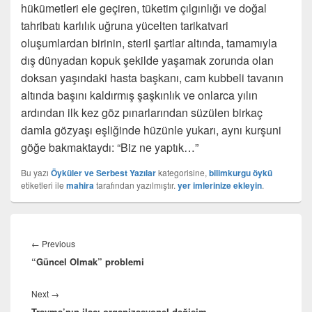
hükümetleri ele geçiren, tüketim çılgınlığı ve doğal
tahribatı karlılık uğruna yücelten tarikatvari
oluşumlardan birinin, steril şartlar altında, tamamıyla
dış dünyadan kopuk şekilde yaşamak zorunda olan
doksan yaşındaki hasta başkanı, cam kubbeli tavanın
altında başını kaldırmış şaşkınlık ve onlarca yılın
ardından ilk kez göz pınarlarından süzülen birkaç
damla gözyaşı eşliğinde hüzünle yukarı, aynı kurşuni
göğe bakmaktaydı: “Biz ne yaptık…”
Bu yazı
Öyküler ve Serbest Yazılar
kategorisine,
bilimkurgu öykü
etiketleri ile
mahira
tarafından yazılmıştır.
yer imlerinize ekleyin
.
Yazı
gezinmesi
Previous
←
Previous
“Güncel Olmak” problemi
post:
Next
Next
→
Travma’nın ilacı organizasyonel değişim
post: