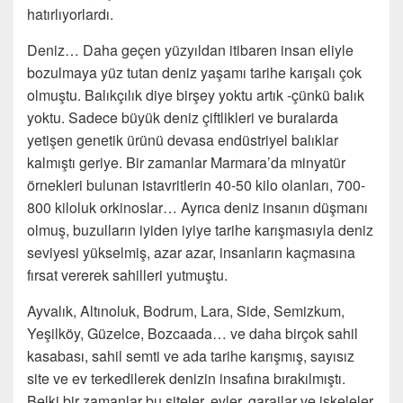
hatırlıyorlardı.
Deniz… Daha geçen yüzyıldan itibaren insan eliyle
bozulmaya yüz tutan deniz yaşamı tarihe karışalı çok
olmuştu. Balıkçılık diye birşey yoktu artık -çünkü balık
yoktu. Sadece büyük deniz çiftlikleri ve buralarda
yetişen genetik ürünü devasa endüstriyel balıklar
kalmıştı geriye. Bir zamanlar Marmara’da minyatür
örnekleri bulunan istavritlerin 40-50 kilo olanları, 700-
800 kiloluk orkinoslar… Ayrıca deniz insanın düşmanı
olmuş, buzulların iyiden iyiye tarihe karışmasıyla deniz
seviyesi yükselmiş, azar azar, insanların kaçmasına
fırsat vererek sahilleri yutmuştu.
Ayvalık, Altınoluk, Bodrum, Lara, Side, Semizkum,
Yeşilköy, Güzelce, Bozcaada… ve daha birçok sahil
kasabası, sahil semti ve ada tarihe karışmış, sayısız
site ve ev terkedilerek denizin insafına bırakılmıştı.
Belki bir zamanlar bu siteler, evler, garajlar ve iskeleler