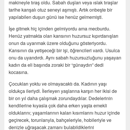
makineyle tıraş oldu. Sabah duşları veya ıslak tıraşlar
tarihe karışalı otuz seneyi aşmıştı. Artık onbeşte bir
yapılabilen duşun günü ise henüz gelmemişti.
İşe gitmek hiç içinden gelmiyordu ama mecburdu.
Henüz yatmakta olan karısının huzursuz kıpırdanışları
onun da uyanmak üzere olduğunu gösteriyordu.
Karısının da yetişeceği bir işi, öğrencileri vardı. Usulca
onu da uyandırdı. Aynı sabah huzursuzluğunu yaşayan
kadın da eli başında zoraki bir “günaydın” dedi
kocasına.
Çocukları yoktu ve olmayacaktı da. Kadının yaşı
oldukça ileriydi. İlerleyen yaşlarına karşın her ikisi de
bir on yıl daha çalışmak zorundaydılar. Dedelerinin
kendilerine kıyasla çok daha erken yaşta emekli
olduklarını; yaşamlarının kalan kısımlarını huzur içinde
geçirecek, torunlarıyla, bahçeleriyle, hobileriyle ve
denizle uğraşacak zamanı bulabildiklerini