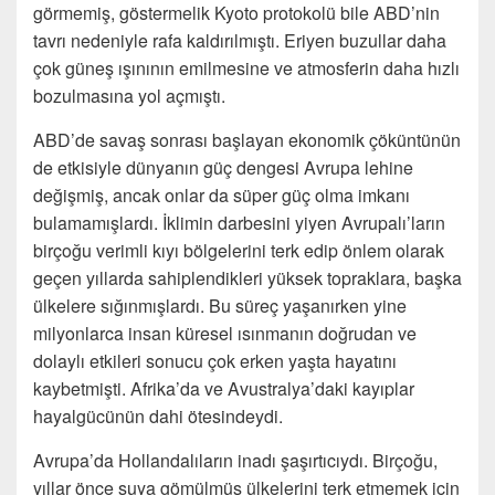
görmemiş, göstermelik Kyoto protokolü bile ABD’nin
tavrı nedeniyle rafa kaldırılmıştı. Eriyen buzullar daha
çok güneş ışınının emilmesine ve atmosferin daha hızlı
bozulmasına yol açmıştı.
ABD’de savaş sonrası başlayan ekonomik çöküntünün
de etkisiyle dünyanın güç dengesi Avrupa lehine
değişmiş, ancak onlar da süper güç olma imkanı
bulamamışlardı. İklimin darbesini yiyen Avrupalı’ların
birçoğu verimli kıyı bölgelerini terk edip önlem olarak
geçen yıllarda sahiplendikleri yüksek topraklara, başka
ülkelere sığınmışlardı. Bu süreç yaşanırken yine
milyonlarca insan küresel ısınmanın doğrudan ve
dolaylı etkileri sonucu çok erken yaşta hayatını
kaybetmişti. Afrika’da ve Avustralya’daki kayıplar
hayalgücünün dahi ötesindeydi.
Avrupa’da Hollandalıların inadı şaşırtıcıydı. Birçoğu,
yıllar önce suya gömülmüş ülkelerini terk etmemek için