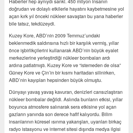
Haberler hep aynıydı sanki. 450 milyon insanın
doğrudan ve dolaylı etkilerle hayatını kaybetmesine yol
açan kırk yıl önceki nükleer savaştan bu yana haberler
bile tatsız, tekdüzeydi.
Kuzey Kore, ABD’nin 2009 Temmuz’undaki
beklenmedik saldırısına hızlı bir karşılık vermiş, yıllar
önce işbirlikçilerini kullanarak ABD’nin büyük eyalet
merkezlerine yerleştirdiği nükleer bombaları ardı
ardına patlatmıştı. Kuzey Kore ve “istemeden de olsa”
Güney Kore ve Çin’in bir kısmı haritadan silinirken,
ABD’nin kayıpları hepsinden büyük olmuştu.
Dünyayı yavaş yavaş kavuran, denizleri cansızlaştıran
nükleer bombalar değildi. Aslında bunların etkisi, yıllar
boyunca atmosfere salınarak sera etkisine yol açan
gazların yanında son derece hafif kalıyordu. Bilim
insanlarının küresel ısınma yakarışları, uyarıları birkaç
radyo istasyonu ve internet sitesi dışında medya ilgisi