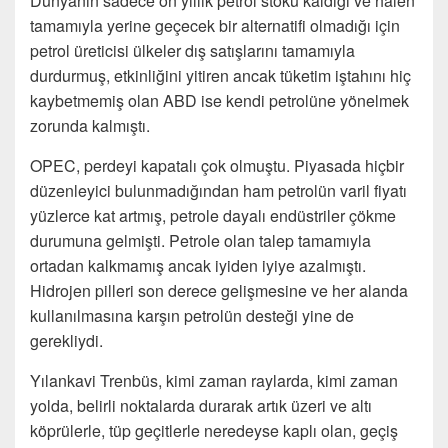
Dünyanın sadece on yıllık petrol stoku kaldığı ve halen
tamamıyla yerine geçecek bir alternatifi olmadığı için
petrol üreticisi ülkeler dış satışlarını tamamıyla
durdurmuş, etkinliğini yitiren ancak tüketim iştahını hiç
kaybetmemiş olan ABD ise kendi petrolüne yönelmek
zorunda kalmıştı.
OPEC, perdeyi kapatalı çok olmuştu. Piyasada hiçbir
düzenleyici bulunmadığından ham petrolün varil fiyatı
yüzlerce kat artmış, petrole dayalı endüstriler çökme
durumuna gelmişti. Petrole olan talep tamamıyla
ortadan kalkmamış ancak iyiden iyiye azalmıştı.
Hidrojen pilleri son derece gelişmesine ve her alanda
kullanılmasına karşın petrolün desteği yine de
gerekliydi.
Yılankavi Trenbüs, kimi zaman raylarda, kimi zaman
yolda, belirli noktalarda durarak artık üzeri ve altı
köprülerle, tüp geçitlerle neredeyse kaplı olan, geçiş