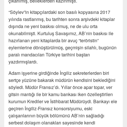
çıkarılmış, belleklerden kazınmıştı.
“Söylev”in kitapçılardaki son basılı kopyasına 2017
yılında rastlanmış, bu tarihten sonra arşivdeki kitaplar
dışında ne yeni baskısı olmuş, ne de ulu orta
okunabilmişti. Kurtuluş Savaşımız, AB’nin baskısı ile
hazırlanan yeni kitaplarda bir avuç “teröristin”
eylemlerine dönüştürülmüş, geçmişin silahlı, bugünün
paralı mandacıları Türkiye tarihini baştan
yazdırmışlardı.
Adam işyerine girdiğinde İngiliz sekreterlerden biri
sertçe yüzüne bakarak müdürün kendisini beklediğini
söyledi. Müdür Fransız’dı. Yıllar önce apar topar, ver
gitsin mantığı ile bir kamu bankası iken özelleştirilen
kurumun Krediler ve İstihbarat Müdürüydi. Bankayı ele
geçiren İngiliz-Fransız konsorsiyumu, eski
çalışanlarının büyük bölümünü AB’nin sağladığı
serbest dolaşım olanakları sayesinde kendi