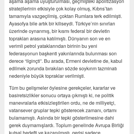
aşama aşama uyuşturulması, geçmişteki apolitizasyon
stratejilerinin etkisiyle çok kolay olmuş, Kıbrıs’tan
tamamıyla vazgeçilmiş, çoktan Rumlara terk edilmişti.
Ayasofya bile artık bir kiliseydi. Türkiye’nin sınırları
üzerinde oynanmış, bir kısmı federal bir devletin
toprakları arasına katılmıştı. Dünyanın son ve en
verimli petrol yataklarından birinin bu yeni
federasyonun başkenti yakınlarında bulunması son
derece “ilginçti”. Bu arada, Ermeni devletine de, kabul
edilmek zorunda bırakılan sözde soykırım tazminatı
nedeniyle büyük topraklar verilmişti.
Tüm bu gelişmeler öylesine gerekçeler, kararlar ve
basiretsizlikler sonucu ortaya çıkmıştı ki, ne politik
manevralarla etkisizleştirilen ordu, ne de milliyetçi,
vatansever gruplar tepki gösterecek zamanı, ortamı
bulamamıştı. Aslında bir tepki gösterilmesine dahi
gerek duymamışlardı. Toplum genelinde Avrupa Birliği
kutsal hedefti ve kazanılmıştı, gerisi sadece