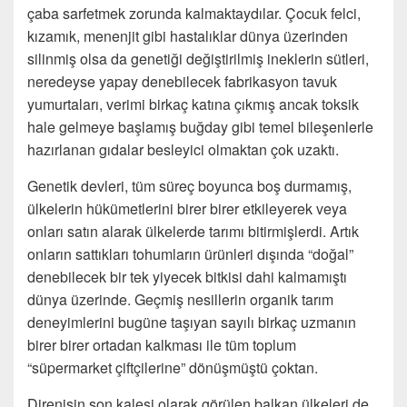
çaba sarfetmek zorunda kalmaktaydılar. Çocuk felci,
kızamık, menenjit gibi hastalıklar dünya üzerinden
silinmiş olsa da genetiği değiştirilmiş ineklerin sütleri,
neredeyse yapay denebilecek fabrikasyon tavuk
yumurtaları, verimi birkaç katına çıkmış ancak toksik
hale gelmeye başlamış buğday gibi temel bileşenlerle
hazırlanan gıdalar besleyici olmaktan çok uzaktı.
Genetik devleri, tüm süreç boyunca boş durmamış,
ülkelerin hükümetlerini birer birer etkileyerek veya
onları satın alarak ülkelerde tarımı bitirmişlerdi. Artık
onların sattıkları tohumların ürünleri dışında “doğal”
denebilecek bir tek yiyecek bitkisi dahi kalmamıştı
dünya üzerinde. Geçmiş nesillerin organik tarım
deneyimlerini bugüne taşıyan sayılı birkaç uzmanın
birer birer ortadan kalkması ile tüm toplum
“süpermarket çiftçilerine” dönüşmüştü çoktan.
Direnişin son kalesi olarak görülen balkan ülkeleri de