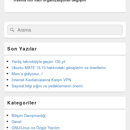
Birincil
Search
Ara
yan
for:
bar
eklenti
bölgesi
Son Yazılar
Yanlış teknolojiyle geçen 130 yıl
Ubuntu MATE 15.10 hakkındaki görüşlerim ve önerilerim
Mars’a gidiyoruz..!
İnternet Kısıtlamalarına Karşın VPN
Sayısal bilgi yığını ve yedeklemenin önemi
Kategoriler
Bilişim Danışmanlığı
Genel
GNU/Linux ve Özgür Yazılım