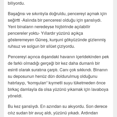
biliyordu.
Başağrısı ve sıkıntıyla doğruldu, pencereyi açmak için
seğirtti -Aslında bir penceresi olduğu için şanslıydı.
Yeni binaların neredeyse hiçbirinde açılabilir
pencereler yoktu- Yıllardır yüzünü açıkça
gösteremeyen Güneş, kurşuni gökyüzünde gizlenmiş
ruhsuz ve solgun bir silüet çiziyordu.
Pencereyi açınca dışarıdaki havanın içeridekinden pek
de farklı olmadığı gerçeği bir kez daha dumanlı bir
esinti olarak suratına çarptı. Canı çok sıkkındı. Binanın
su deposunun henüz dün doldurulmuş olduğunu
hatırlayıp, “komşuları” kıymetli suyu tüketmeden önce
birkaç damlayla da olsa yüzünü yıkamak için lavaboya
yöneldi.
Bu kez şanslıydı. En azından su akıyordu. Son derece
cılız sudan bir avuç aldı, yüzünü yıkadı. Ardından