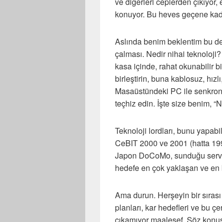
ve diğerleri ceplerden çıkıyor, 
konuyor. Bu heves geçene kada
Aslında benim beklentim bu değ
çalması. Nedir nihai teknoloji? 
kasa içinde, rahat okunabilir bi
birleştirin, buna kablosuz, hızlı
Masaüstündeki PC ile senkroniz
teçhiz edin. İşte size benim, “N
Teknoloji lordları, bunu yapabi
CeBIT 2000 ve 2001 (hatta 1999)
Japon DoCoMo, sunduğu servis
hedefe en çok yaklaşan ve en b
Ama durun. Herşeyin bir sırası va
planları, kar hedefleri ve bu ç
çıkamıyor maalesef. Söz konus