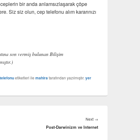
 ceplerin bir anda anlamsızlaşarak çöpe
e. Siz siz olun, cep telefonu alım kararınızı
atına son vermiş bulunan Bilişim
ıştır.)
telefonu
etiketleri ile
mahira
tarafından yazılmıştır.
yer
Next
Next
→
Post-Darwinizm ve Internet
post: