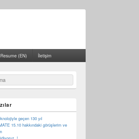
Resume (EN)
İletişim
zılar
eknolojiyle geçen 130 yıl
MATE 15.10 hakkındaki görüşlerim ve
im
idiyoruz..!