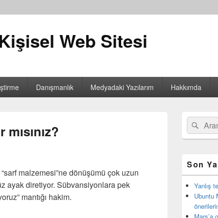
Kişisel Web Sitesi
iştirme
Danışmanlık
Medyadaki Yazılarım
Hakkımda
Birincil
Search
Ara
yan
r mısınız?
for:
bar
eklenti
bölgesi
Son Ya
er, “sarf malzemesi”ne dönüşümü çok uzun
z ayak diretiyor. Sübvansiyonlara pek
Yanlış t
ıyoruz” mantığı hakim.
Ubuntu 
öneriler
Mars’a g