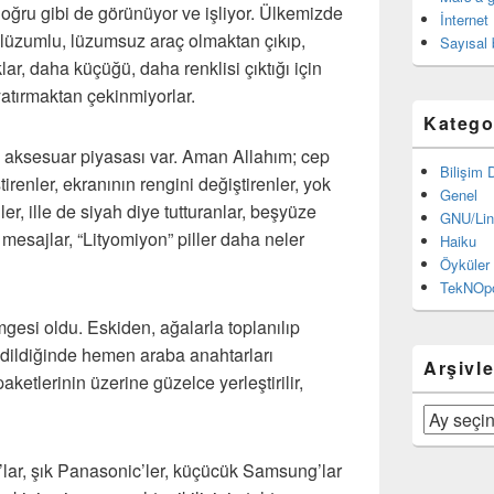
doğru gibi de görünüyor ve işliyor. Ülkemizde
İnternet
a lüzumlu, lüzumsuz araç olmaktan çıkıp,
Sayısal 
lar, daha küçüğü, daha renklisi çıktığı için
 yatırmaktan çekinmiyorlar.
Katego
e aksesuar piyasası var. Aman Allahım; cep
Bilişim 
tirenler, ekranının rengini değiştirenler, yok
Genel
ler, ille de siyah diye tutturanlar, beşyüze
GNU/Lin
i mesajlar, “Lityomiyon” piller daha neler
Haiku
Öyküler 
TekNOpo
imgesi oldu. Eskiden, ağalarla toplanılıp
gidildiğinde hemen araba anahtarları
Arşivle
ketlerinin üzerine güzelce yerleştirilir,
Arşivler
a’lar, şık Panasonic’ler, küçücük Samsung’lar