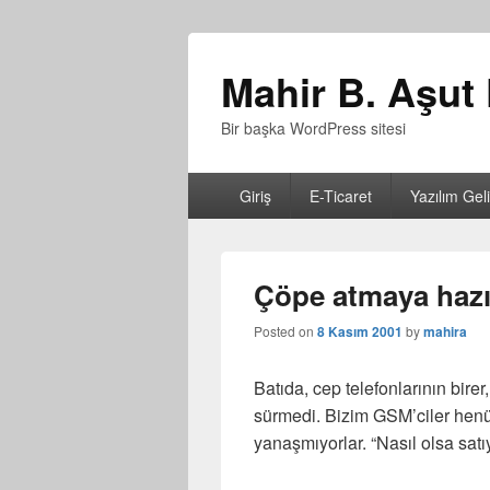
Mahir B. Aşut 
Bir başka WordPress sitesi
Birincil
Giriş
E-Ticaret
Yazılım Gel
menü
Çöpe atmaya hazı
Posted on
8 Kasım 2001
by
mahira
Batıda, cep telefonlarının bir
sürmedi. Bizim GSM’ciler henü
yanaşmıyorlar. “Nasıl olsa sat