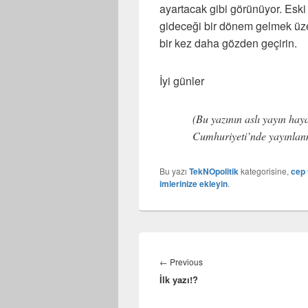
ayartacak gibi görünüyor. Eski
gideceği bir dönem gelmek üzer
bir kez daha gözden geçirin.
İyi günler
(Bu yazının aslı yayın hay
Cumhuriyeti’nde yayınlanm
Bu yazı
TekNOpolitik
kategorisine,
cep 
imlerinize ekleyin
.
Yazı
gezinmesi
Previous
←
Previous
İlk yazı!?
post: