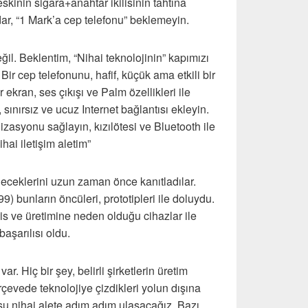
eskinin sigara+anahtar ikilisinin tahtına
r, “1 Mark’a cep telefonu” beklemeyin.
il. Beklentim, “Nihai teknolojinin” kapımızı
Bir cep telefonunu, hafif, küçük ama etkili bir
r ekran, ses çıkışı ve Palm özellikleri ile
, sınırsız ve ucuz Internet bağlantısı ekleyin.
asyonu sağlayın, kızılötesi ve Bluetooth ile
ihai iletişim aletim”
leceklerini uzun zaman önce kanıtladılar.
 bunların öncüleri, prototipleri ile doluydu.
 ve üretimine neden olduğu cihazlar ile
aşarılısı oldu.
r. Hiç bir şey, belirli şirketlerin üretim
erçevede teknolojiye çizdikleri yolun dışına
u nihai alete adım adım ulaşacağız. Bazı