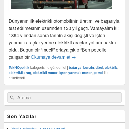
Dünyanın ilk elektrikli otomobilinin üretimi ve başarıyla
test edilmesinin üzerinden 130 yıl geçti. Varsayalım ki;
1894 yılından sonra tarihin akışı değişti ve içten
yanmalı araçlar yerine elektrikli araçlar yollara hakim
oldu. Bugün bir “mucit” ortaya çıkıp “Ben petrolle
Yanlış teknolojiyle geçen 130
çalışan bir
Okumaya devam et
→
TekNOpolitik
kategorisine gönderildi
|
batarya
,
benzin
,
dizel
,
elektrik
,
elektrikli araç
,
elektrikli motor
,
içten yanmalı motor
,
petrol
ile
etiketlendi
Birincil
Search
Ara
yan
for:
bar
eklenti
bölgesi
Son Yazılar
Yanlış teknolojiyle geçen 130 yıl