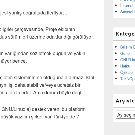
İnternet
Sayısal 
jesi yanlış doğrultuda ilerliyor…
ilgiler çerçevesinde, Proje ekibinin
Katego
dus sürümleri üzerine odaklandığı görülüyor.
Bilişim 
rın varlığından söz etmek bugün ve yakın
Genel
GNU/Lin
müyor bence.
Haiku
Öyküler 
işletim sisteminin ne olduğuna aldırmaz. İşini
TekNOpo
ı işi daha stabil ve/veya ücretsiz bir
e onu tercih eder. Ama durum böyle değil…
Arşivle
 GNU/Linux’a) destek veren, bu platform
Arşivler
 büyük yazılım şirketi var Türkiye’de ?