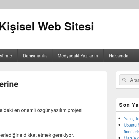
Kişisel Web Sitesi
iştirme
Danışmanlık
Medyadaki Yazılarım
Hakkımda
Birincil
Search
Ara
yan
erine
for:
bar
eklenti
bölgesi
Son Ya
e’deki en önemli özgür yazılım projesi
Yanlış t
Ubuntu 
öneriler
erlediğine dikkat etmek gerekiyor.
Mars’a g