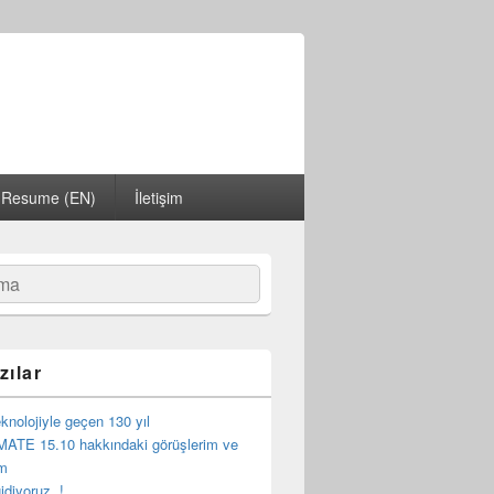
Resume (EN)
İletişim
zılar
eknolojiyle geçen 130 yıl
MATE 15.10 hakkındaki görüşlerim ve
im
idiyoruz..!