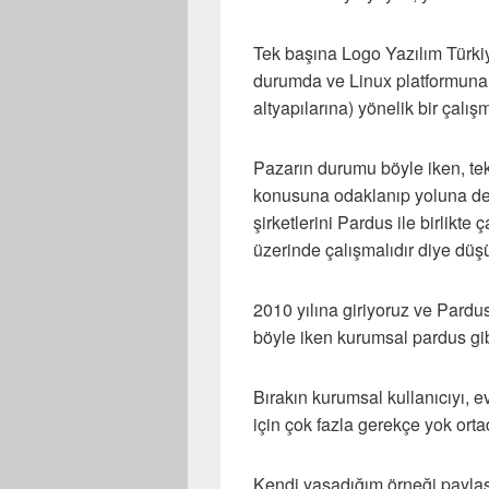
Tek başına Logo Yazılım Türki
durumda ve Linux platformuna 
altyapılarına) yönelik bir çalış
Pazarın durumu böyle iken, tek
konusuna odaklanıp yoluna dev
şirketlerini Pardus ile birlikt
üzerinde çalışmalıdır diye dü
2010 yılına giriyoruz ve Par
böyle iken kurumsal pardus gi
Bırakın kurumsal kullanıcıyı, e
için çok fazla gerekçe yok orta
Kendi yaşadığım örneği payla