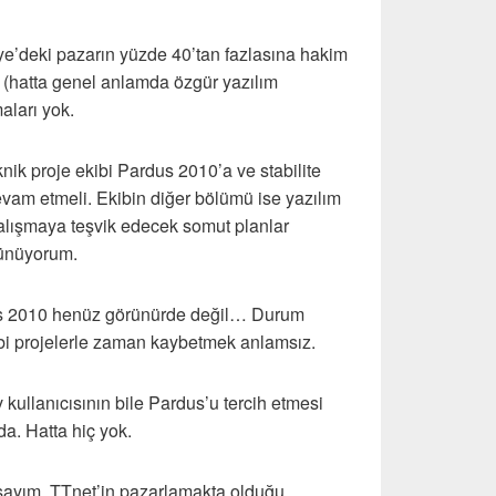
ye’deki pazarın yüzde 40’tan fazlasına hakim
(hatta genel anlamda özgür yazılım
maları yok.
nik proje ekibi Pardus 2010’a ve stabilite
am etmeli. Ekibin diğer bölümü ise yazılım
e çalışmaya teşvik edecek somut planlar
şünüyorum.
dus 2010 henüz görünürde değil… Durum
bi projelerle zaman kaybetmek anlamsız.
v kullanıcısının bile Pardus’u tercih etmesi
da. Hatta hiç yok.
şayım. TTnet’in pazarlamakta olduğu