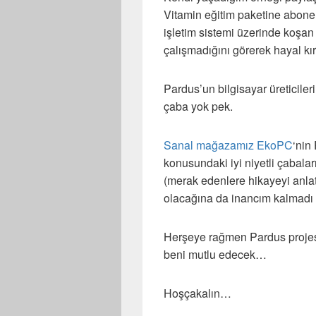
Vitamin eğitim paketine abone
işletim sistemi üzerinde koşan
çalışmadığını görerek hayal kır
Pardus’un bilgisayar üreticileri
çaba yok pek.
Sanal mağazamız EkoPC
‘nin
konusundaki iyi niyetli çabalar
(merak edenlere hikayeyi anlat
olacağına da inancım kalmadı a
Herşeye rağmen Pardus projesi
beni mutlu edecek…
Hoşçakalın…