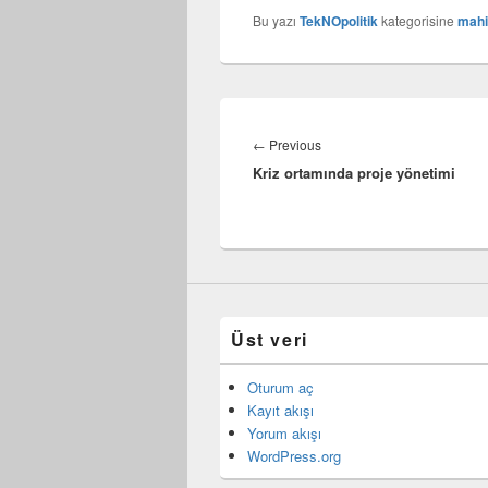
Bu yazı
TekNOpolitik
kategorisine
mahi
Yazı
gezinmesi
Previous
←
Previous
Kriz ortamında proje yönetimi
post:
Üst veri
Oturum aç
Kayıt akışı
Yorum akışı
WordPress.org